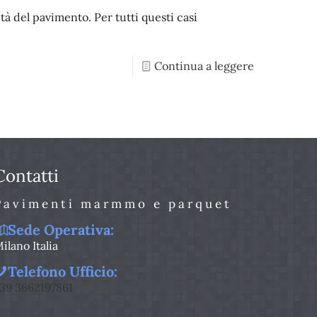
à del pavimento. Per tutti questi casi
Continua a leggere
Contatti
Pavimenti marmmo e parquet
Sede Operativa:
ilano Italia
Telefono Ufficio:
39 3662197861