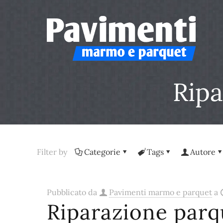
Ripa
Filter by
Categorie
Tags
Autore
Pubblicato da
Pavimenti marmo e parquet
a
Riparazione parq