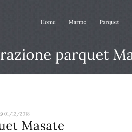
Home
Marmo
Parquet
razione parquet M
01/12/2018
uet Masate