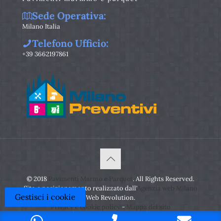
Sede Operativa:
Milano Italia
Telefono Ufficio:
+39 3662197861
© 2018
Pavimenti Marmo e Parquet
. All Rights Reserved.
Sito e posizionamento realizzato dall'
Agenzia web Milano
Gestisci i cookie
Web Revolution.
Privacy e cookie policy
-
Mappa del sito