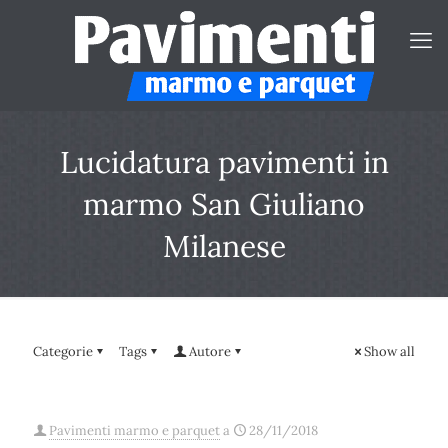
Lucidatura pavimenti in
marmo San Giuliano
Milanese
Categorie
Tags
Autore
Show all
Pavimenti marmo e parquet
a
28/11/2018