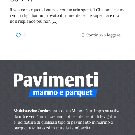
Il vostro parquet vi guarda con un’aria spenta? Gli anni, l’usura
i vostri figli hanno provato duramente le sue superfici e ora
non risplende più non
[…]
0
Continua a leggere
Multiservice Jordan
con sede a Milano è un’impresa attiva
da oltre vent’anni . L’azienda offre interventi di levigatura
e lucidatura di qualsiasi tipo di pavimento in marmo o
parquet a Milano ed in tutta la Lombardia