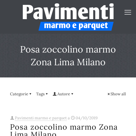
Posa zoccolino marmo
Zona Lima Milano
Categorie
Tags
Autore
Show all
Pavimenti marmo e parquet
a
04/10/2019
Posa zoccolino marmo Zona
Lima Milano