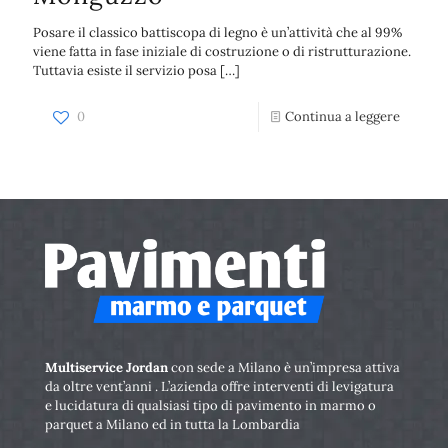
Posare il classico battiscopa di legno è un’attività che al 99%
viene fatta in fase iniziale di costruzione o di ristrutturazione.
Tuttavia esiste il servizio posa
[…]
0
Continua a leggere
Multiservice Jordan
con sede a Milano è un’impresa attiva
da oltre vent’anni . L’azienda offre interventi di levigatura
e lucidatura di qualsiasi tipo di pavimento in marmo o
parquet a Milano ed in tutta la Lombardia