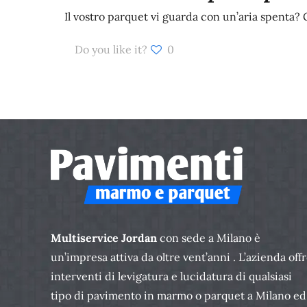
Il vostro parquet vi guarda con un’aria spenta? 
Do you like it?
0
Multiservice Jordan
con sede a Milano è
un’impresa attiva da oltre vent’anni . L’azienda off
interventi di levigatura e lucidatura di qualsiasi
tipo di pavimento in marmo o parquet a Milano ed