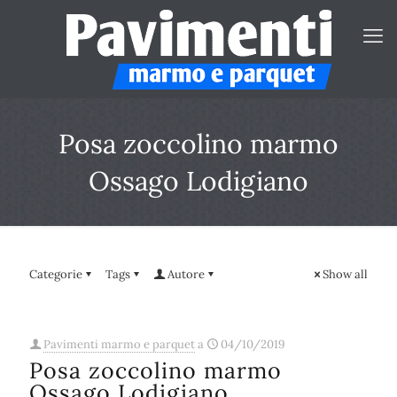
Posa zoccolino marmo
Ossago Lodigiano
Categorie
Tags
Autore
Show all
Pavimenti marmo e parquet
a
04/10/2019
Posa zoccolino marmo
Ossago Lodigiano