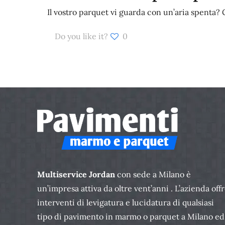
Il vostro parquet vi guarda con un’aria spenta? 
Do you like it?
0
Multiservice Jordan
con sede a Milano è
un’impresa attiva da oltre vent’anni . L’azienda off
interventi di levigatura e lucidatura di qualsiasi
tipo di pavimento in marmo o parquet a Milano ed