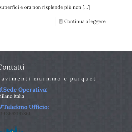
e superfici e ora non risplende più non
[…]
Continua a leggere
Contatti
Pavimenti marmmo e parquet
Sede Operativa:
ilano Italia
Telefono Ufficio:
39 3662197861