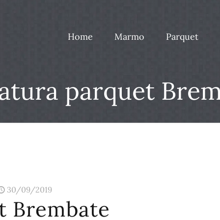
Home
Marmo
Parquet
tura parquet Bre
30/09/2019
t Brembate