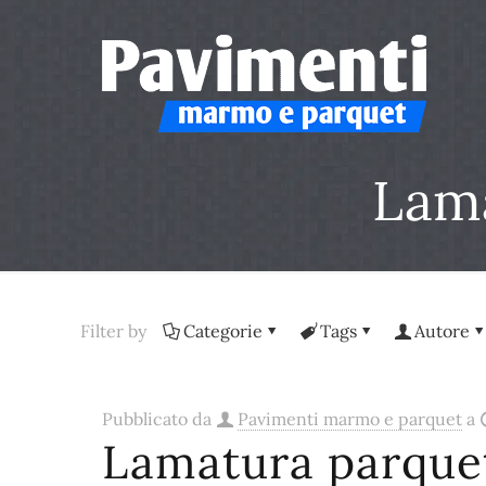
Lama
Filter by
Categorie
Tags
Autore
Pubblicato da
Pavimenti marmo e parquet
a
Lamatura parque