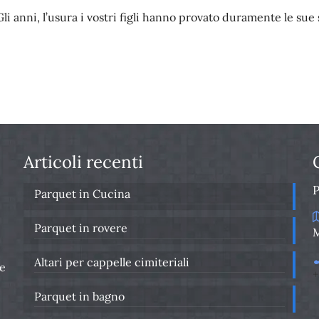
Gli anni, l’usura i vostri figli hanno provato duramente le su
Articoli recenti
Parquet in Cucina
Parquet in rovere
M
Altari per cappelle cimiteriali
re
+
Parquet in bagno