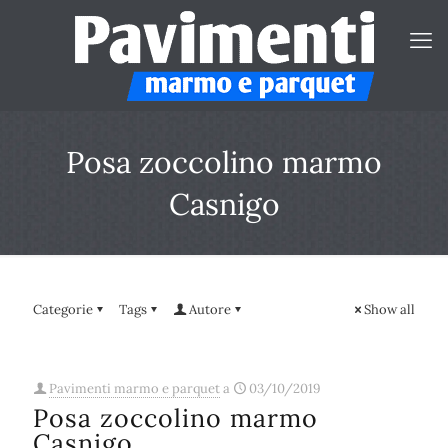
Posa zoccolino marmo
Casnigo
Categorie
Tags
Autore
Show all
Pavimenti marmo e parquet
a
03/10/2019
Posa zoccolino marmo
Casnigo