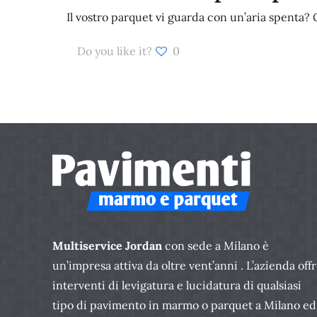
Il vostro parquet vi guarda con un’aria spenta? 
Do you like it?
0
Multiservice Jordan
con sede a Milano è
un’impresa attiva da oltre vent’anni . L’azienda off
interventi di levigatura e lucidatura di qualsiasi
tipo di pavimento in marmo o parquet a Milano ed