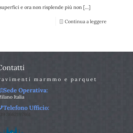
e superfici e ora non risplende più non
[…]
Continua a leggere
Contatti
Pavimenti marmmo e parquet
Sede Operativa:
ilano Italia
Telefono Ufficio:
39 3662197861