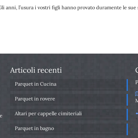
Gli anni, l’usura i vostri figli hanno provato duramente le su
Articoli recenti
Parquet in Cucina
Parquet in rovere
M
Altari per cappelle cimiteriali
re
+
Parquet in bagno