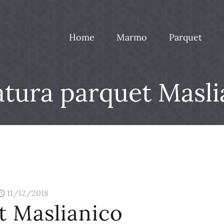
Home
Marmo
Parquet
tura parquet Masli
11/12/2018
t Maslianico