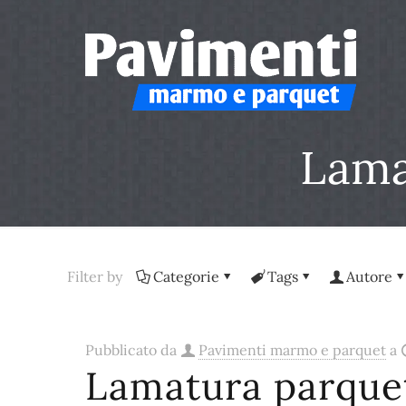
Lama
Filter by
Categorie
Tags
Autore
Pubblicato da
Pavimenti marmo e parquet
a
Lamatura parque