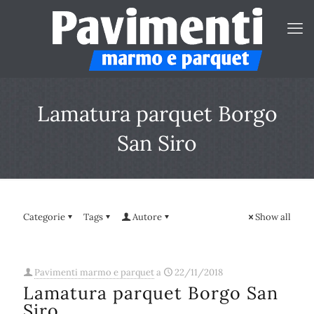
Lamatura parquet Borgo
San Siro
Categorie
Tags
Autore
Show all
Pavimenti marmo e parquet
a
22/11/2018
Lamatura parquet Borgo San
Siro