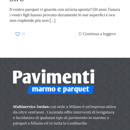
Il vostro parquet vi guarda con un’aria spenta? Gli anni, l’usura
i vostri figli hanno provato duramente le sue superfici e ora
non risplende più non
[…]
0
Continua a leggere
Multiservice Jordan
con sede a Milano è un’impresa attiva
da oltre vent’anni . L’azienda offre interventi di levigatura
e lucidatura di qualsiasi tipo di pavimento in marmo o
parquet a Milano ed in tutta la Lombardia