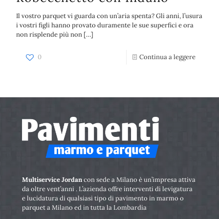
Il vostro parquet vi guarda con un’aria spenta? Gli anni, l’usura
i vostri figli hanno provato duramente le sue superfici e ora
non risplende più non
[…]
0
Continua a leggere
Multiservice Jordan
con sede a Milano è un’impresa attiva
da oltre vent’anni . L’azienda offre interventi di levigatura
e lucidatura di qualsiasi tipo di pavimento in marmo o
parquet a Milano ed in tutta la Lombardia