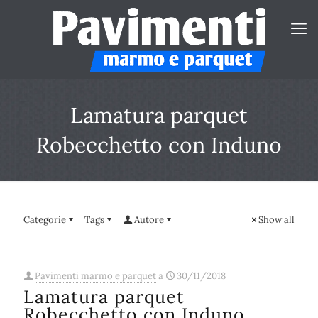
Lamatura parquet
Robecchetto con Induno
Categorie
Tags
Autore
Show all
Pavimenti marmo e parquet
a
30/11/2018
Lamatura parquet
Robecchetto con Induno