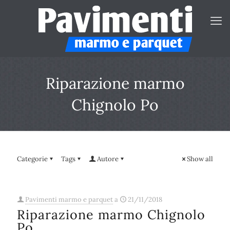
Riparazione marmo
Chignolo Po
Categorie
Tags
Autore
Show all
Pavimenti marmo e parquet
a
21/11/2018
Riparazione marmo Chignolo
Po