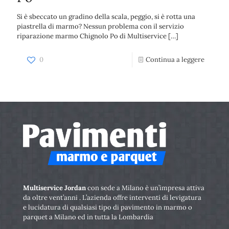
Si è sbeccato un gradino della scala, peggio, si è rotta una
piastrella di marmo? Nessun problema con il servizio
riparazione marmo Chignolo Po di Multiservice
[…]
0
Continua a leggere
Multiservice Jordan
con sede a Milano è un’impresa attiva
da oltre vent’anni . L’azienda offre interventi di levigatura
e lucidatura di qualsiasi tipo di pavimento in marmo o
parquet a Milano ed in tutta la Lombardia