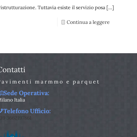
istrutturazione. Tuttavia esiste il servizio posa
[…]
Continua a leggere
Contatti
Pavimenti marmmo e parquet
Sede Operativa:
ilano Italia
Telefono Ufficio:
39 3662197861