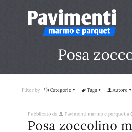
Posa zocco
Filter by
Categorie
Tags
Autore
Pubblicato da
Pavimenti marmo e parquet
a
Posa zoccolino 