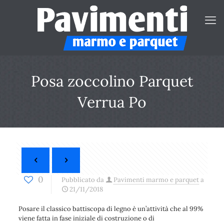
Posa zoccolino Parquet
Verrua Po
0
Pubblicato da
Pavimenti marmo e parquet
a
21/11/2018
Posare il classico battiscopa di legno è un’attività che al 99%
viene fatta in fase iniziale di costruzione o di