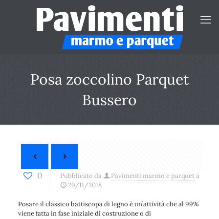
Posa zoccolino Parquet
Bussero
0
Pubblicato da
Pavimenti marmo e parquet
a
29/11/2018
Posare il classico battiscopa di legno è un’attività che al 99%
viene fatta in fase iniziale di costruzione o di